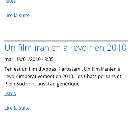
listes
Lire la suite
de
Trois
films
ibériques
Un film iranien à revoir en 2010
à
revoir
mar, 19/01/2010 - 9:35
en
2010
Ten est un film d'Abbas Kiarostami. Un film iranien à
revoir impérativement en 2010. Les Chats persans et
Plein Sud sont aussi au générique.
listes
Lire la suite
de
Un
film
iranien