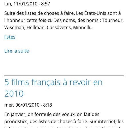
lun, 11/01/2010 - 8:57
Suite des listes de choses à faire. Les États-Unis sont à
l'honneur cette fois-ci. Des noms, des noms : Tourneur,
Wiseman, Hellman, Cassavetes, Minnelli...
listes
Lire la suite
de
10
films
américains
5 films français à revoir en
à
revoir
2010
en
2010
mer, 06/01/2010 - 8:18
En janvier, on formule des voeux, on fait des
pronostics, des listes de choses à faire. Sur internet, les