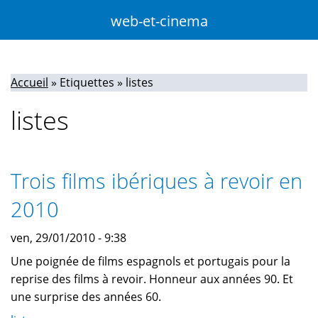
Aller
web-et-cinema
au
contenu
principal
Accueil
»
Etiquettes
»
listes
You
listes
are
here
Trois films ibériques à revoir en
2010
ven, 29/01/2010 - 9:38
Une poignée de films espagnols et portugais pour la
reprise des films à revoir. Honneur aux années 90. Et
une surprise des années 60.