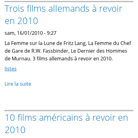
Trois films allemands à revoir
à
revoir
en 2010
en
2010
sam, 16/01/2010 - 9:27
La Femme sur la Lune de Fritz Lang, La Femme du Chef
de Gare de R.W. Fassbinder, Le Dernier des Hommes
de Murnau. 3 films allemands à revoir en 2010.
listes
Lire la suite
de
Trois
films
allemands
10 films américains à revoir en
à
revoir
2010
en
2010